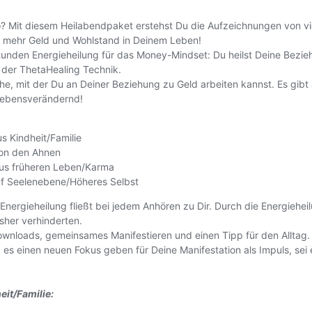
? Mit diesem Heilabendpaket erstehst Du die Aufzeichnungen von vi
ür mehr Geld und Wohlstand in Deinem Leben!
unden Energieheilung für das Money-Mindset: Du heilst Deine Bezie
 der ThetaHealing Technik.
dreihe, mit der Du an Deiner Beziehung zu Geld arbeiten kannst. Es gi
 lebensverändernd!
s Kindheit/Familie
von den Ahnen
aus früheren Leben/Karma
uf Seelenebene/Höheres Selbst
nergieheilung fließt bei jedem Anhören zu Dir. Durch die Energieheil
sher verhinderten.
Downloads, gemeinsames Manifestieren und einen Tipp für den Alltag
ird es einen neuen Fokus geben für Deine Manifestation als Impuls,
it/Familie: