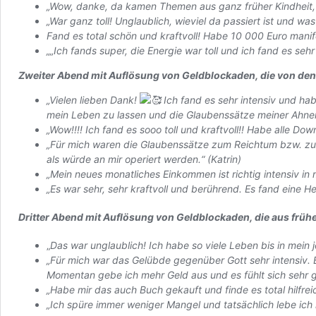
„Wow, danke, da kamen Themen aus ganz früher Kindheit, die 
„War ganz toll! Unglaublich, wieviel da passiert ist und w
Fand es total schön und kraftvoll! Habe 10 000 Euro manif
„„Ich fands super, die Energie war toll und ich fand es sehr 
Zweiter Abend mit Auflösung von Geldblockaden, die von de
„Vielen lieben Dank!
Ich fand es sehr intensiv und ha
mein Leben zu lassen und die Glaubenssätze meiner Ahne
„Wow!!!! Ich fand es sooo toll und kraftvoll!! Habe alle Do
„Für mich waren die Glaubenssätze zum Reichtum bzw. zu Re
als würde an mir operiert werden.“
(Katrin)
„Mein neues monatliches Einkommen ist richtig intensiv in 
„Es war sehr, sehr kraftvoll und berührend. Es fand eine 
Dritter Abend mit Auflösung von Geldblockaden, die aus frü
„
Das war unglaublich! Ich habe so viele Leben bis in mein 
„Für mich war das Gelübde gegenüber Gott sehr intensiv.
Momentan gebe ich mehr Geld aus und es fühlt sich sehr gu
„Habe mir das auch Buch gekauft und finde es total hilfrei
„Ich spüre immer weniger Mangel und tatsächlich lebe ich 