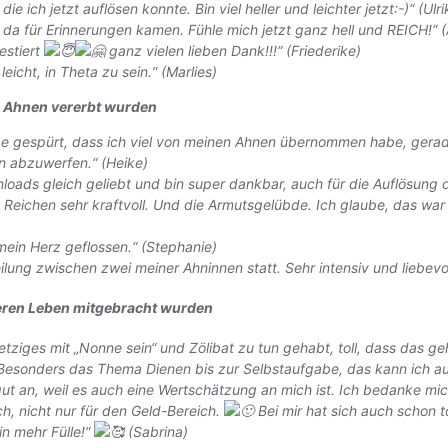
ich jetzt auflösen konnte. Bin viel heller und leichter jetzt:-)“
(Ulri
as da für Erinnerungen kamen. Fühle mich jetzt ganz hell und REICH!“
(
estiert
ganz vielen lieben Dank!!!“ (Friederike)
leicht, in Theta zu sein.“ (Marlies)
n Ahnen vererbt wurden
be gespürt, dass ich viel von meinen Ahnen übernommen habe, gerade
n abzuwerfen.“ (Heike)
wnloads gleich geliebt und bin super dankbar, auch für die Auflösung 
ichen sehr kraftvoll. Und die Armutsgelübde. Ich glaube, das war se
mein Herz geflossen.“ (Stephanie)
Heilung zwischen zwei meiner Ahninnen statt. Sehr intensiv und liebe
heren Leben mitgebracht wurden
jetziges mit „Nonne sein“ und Zölibat zu tun gehabt, toll, dass das g
 Besonders das Thema Dienen bis zur Selbstaufgabe, das kann ich a
t an, weil es auch eine Wertschätzung an mich ist. Ich bedanke mich
ch, nicht nur für den Geld-Bereich.
Bei mir hat sich auch schon tot
in mehr Fülle!“
(Sabrina)