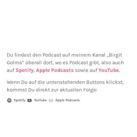
PREVIOUS
SHOW
NEXT
EPISODE
EPISODES
EPIS
Show
LIST
Podcast
Information
Du findest den Podcast auf meinem Kanal „Birgit
Golms“ überall dort, wo es Podcast gibt, also auch
auf
Spotify
,
Apple Podcasts
sowie auf
YouTube
.
Wenn Du auf die untenstehenden Buttons klickst,
kommst Du direkt zur aktuellen Folge:
Spotify
YouTube
Apple Podcasts