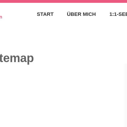
– SEELENAUFTRAG
START
ÜBER MICH
1:1-S
BIRGIT GOLMS – TH
SPIRITUELLE MENT
SEELENPLANEXPER
temap