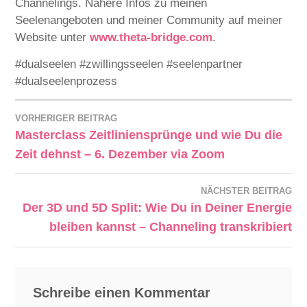
Channelings. Nähere Infos zu meinen
Seelenangeboten und meiner Community auf meiner
Website unter
⁠⁠⁠⁠⁠⁠⁠⁠⁠⁠⁠⁠⁠⁠⁠⁠⁠⁠⁠⁠⁠⁠⁠⁠⁠⁠⁠⁠⁠⁠⁠⁠⁠⁠⁠⁠⁠⁠⁠⁠⁠⁠⁠⁠⁠⁠⁠⁠⁠⁠⁠⁠⁠⁠⁠⁠⁠⁠⁠⁠⁠⁠⁠⁠⁠⁠⁠⁠⁠⁠⁠⁠⁠⁠www.theta-bridge.com⁠⁠⁠⁠⁠⁠⁠⁠⁠⁠⁠⁠⁠⁠⁠⁠⁠⁠⁠⁠⁠⁠⁠⁠⁠⁠⁠⁠⁠⁠⁠⁠⁠⁠⁠⁠⁠⁠⁠⁠⁠⁠⁠⁠⁠⁠⁠⁠⁠⁠⁠⁠⁠⁠⁠⁠⁠⁠⁠⁠⁠⁠⁠⁠⁠⁠⁠⁠⁠⁠⁠⁠⁠⁠
.
#dualseelen #zwillingsseelen #seelenpartner
#dualseelenprozess
VORHERIGER BEITRAG
Masterclass Zeitliniensprünge und wie Du die
Zeit dehnst – 6. Dezember via Zoom
NÄCHSTER BEITRAG
Der 3D und 5D Split: Wie Du in Deiner Energie
bleiben kannst – Channeling transkribiert
Schreibe einen Kommentar