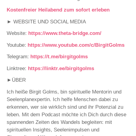
⁠⁠⁠⁠⁠⁠⁠⁠⁠⁠Kostenfreier Heilabend zum sofort erleben⁠⁠⁠⁠⁠⁠⁠⁠⁠⁠
► WEBSITE UND SOCIAL MEDIA
Website:
⁠⁠⁠⁠⁠⁠⁠⁠⁠⁠⁠⁠⁠⁠⁠⁠⁠⁠⁠⁠⁠⁠⁠⁠⁠⁠⁠⁠⁠⁠⁠⁠⁠⁠⁠⁠⁠⁠⁠⁠⁠⁠⁠⁠⁠⁠⁠⁠⁠⁠⁠⁠⁠⁠⁠⁠⁠⁠⁠⁠⁠⁠⁠⁠⁠⁠⁠⁠⁠⁠⁠⁠⁠⁠⁠https://www.theta-bridge.com/⁠⁠⁠⁠⁠⁠⁠⁠⁠⁠⁠⁠⁠⁠⁠⁠⁠⁠⁠⁠⁠⁠⁠⁠⁠⁠⁠⁠⁠⁠⁠⁠⁠⁠⁠⁠⁠⁠⁠⁠⁠⁠⁠⁠⁠⁠⁠⁠⁠⁠⁠⁠⁠⁠⁠⁠⁠⁠⁠⁠⁠⁠⁠⁠⁠⁠⁠⁠⁠⁠⁠⁠⁠⁠⁠
Youtube:
⁠⁠⁠⁠⁠⁠⁠⁠⁠⁠⁠⁠⁠⁠⁠⁠⁠⁠⁠⁠⁠⁠⁠⁠⁠⁠⁠⁠⁠⁠⁠⁠⁠⁠⁠⁠⁠⁠⁠⁠⁠⁠⁠⁠⁠⁠⁠⁠⁠⁠⁠⁠⁠⁠⁠⁠⁠⁠⁠⁠⁠⁠⁠⁠⁠⁠⁠⁠⁠⁠⁠⁠⁠⁠⁠https://www.youtube.com/c/BirgitGolms⁠⁠⁠⁠⁠⁠⁠⁠⁠⁠⁠⁠⁠⁠⁠⁠⁠⁠⁠⁠⁠⁠⁠⁠⁠⁠⁠⁠⁠⁠⁠⁠⁠⁠⁠⁠⁠⁠⁠⁠⁠⁠⁠⁠⁠⁠⁠⁠⁠⁠⁠⁠⁠⁠⁠⁠⁠⁠⁠⁠⁠⁠⁠⁠⁠⁠⁠⁠⁠⁠⁠⁠⁠⁠⁠
Telegram:
⁠⁠⁠⁠⁠⁠⁠⁠⁠⁠⁠⁠⁠⁠⁠⁠⁠⁠⁠⁠⁠⁠⁠⁠⁠⁠⁠⁠⁠⁠⁠⁠⁠⁠⁠⁠⁠⁠⁠⁠⁠⁠⁠⁠⁠⁠⁠⁠⁠⁠⁠⁠⁠⁠⁠⁠⁠⁠⁠⁠⁠⁠⁠⁠
https://t.me/birgitgolms⁠⁠⁠⁠⁠⁠⁠⁠⁠⁠⁠⁠⁠⁠⁠⁠⁠⁠⁠⁠⁠⁠⁠⁠⁠⁠⁠⁠⁠⁠⁠⁠⁠⁠⁠⁠⁠⁠⁠⁠⁠⁠⁠⁠⁠⁠⁠⁠⁠⁠⁠⁠⁠⁠⁠⁠⁠⁠⁠⁠⁠⁠⁠⁠
Linktree: ⁠⁠⁠⁠⁠⁠
⁠⁠⁠⁠⁠⁠⁠⁠⁠⁠⁠⁠⁠⁠⁠⁠⁠⁠⁠⁠⁠⁠⁠⁠⁠⁠⁠⁠⁠⁠⁠⁠⁠⁠⁠⁠⁠⁠⁠⁠https://linktr.ee/birgitgolms⁠⁠⁠⁠⁠⁠⁠⁠⁠⁠⁠⁠⁠⁠⁠⁠⁠⁠⁠⁠⁠⁠⁠⁠⁠⁠⁠⁠⁠⁠⁠⁠⁠⁠⁠⁠⁠⁠⁠
►ÜBER
Ich heiße Birgit Golms, bin spirituelle Mentorin und
Seelenplanexpertin. Ich helfe Menschen dabei zu
erkennen, wer sie wirklich sind und ihr Potenzial zu
leben. Mit dem Podcast möchte ich Dich durch diese
spannenden Zeiten des Wandels begleiten: mit
spirituellen Insights, Seelenimpulsen und