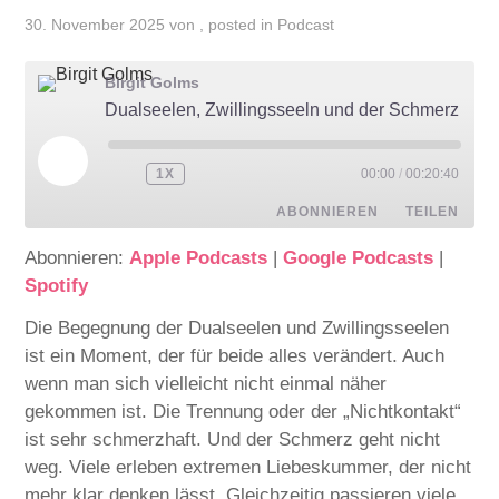
30. November 2025
von
, posted in
Podcast
Birgit Golms
Dualseelen, Zwillingsseeln und der Schmerz der Trennung I Einer läuft davon - Podcast
1X
00:00
/
00:20:40
ABONNIEREN
TEILEN
Abonnieren:
Apple Podcasts
|
Google Podcasts
|
TEILEN
Apple Podcasts
Google Podcasts
Spotify
Spotify
LINK
Die Begegnung der Dualseelen und Zwillingsseelen
RSS FEED
ist ein Moment, der für beide alles verändert. Auch
EMBED
wenn man sich vielleicht nicht einmal näher
gekommen ist. Die Trennung oder der „Nichtkontakt“
ist sehr schmerzhaft. Und der Schmerz geht nicht
weg. Viele erleben extremen Liebeskummer, der nicht
mehr klar denken lässt. Gleichzeitig passieren viele