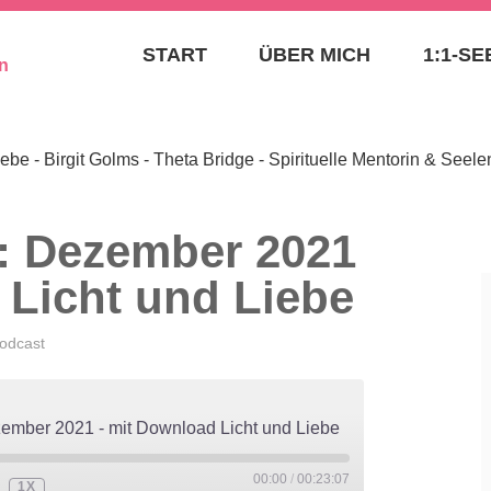
– SEELENAUFTRAG
START
ÜBER MICH
1:1-S
BIRGIT GOLMS – TH
SPIRITUELLE MENT
SEELENPLANEXPER
: Dezember 2021
 Licht und Liebe
odcast
ember 2021 - mit Download Licht und Liebe
00:00
/
00:23:07
1X