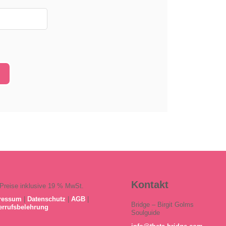
Kontakt
 Preise inklusive 19 % MwSt.
ressum
|
Datenschutz
|
AGB
|
Bridge – Birgit Golms
errufsbelehrung
Soulguide