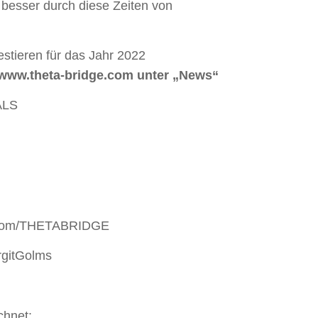
 besser durch diese Zeiten von
stieren für das Jahr 2022
/www.theta-bridge.com unter „News“
ALS
k.com/THETABRIDGE
rgitGolms
chnet: