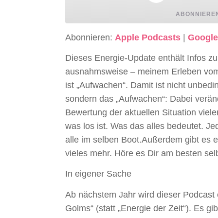
ABONNIERE
Abonnieren:
Apple Podcasts
|
Google
TEILEN
Apple Podcasts
Google Po
Dieses Energie-Update enthält Infos 
RSS FEED
LINK
ausnahmsweise – meinem Erleben vo
ist „Aufwachen“. Damit ist nicht unbedi
EMBED
sondern das „Aufwachen“: Dabei verän
Bewertung der aktuellen Situation viele
was los ist. Was das alles bedeutet. Je
alle im selben Boot.Außerdem gibt es 
vieles mehr. Höre es Dir am besten sel
In eigener Sache
Ab nächstem Jahr wird dieser Podcast
Golms“ (statt „Energie der Zeit“). Es 