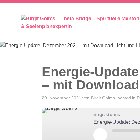
SEELENPLAN – SEELENPARTNER 
Energie-Update
– mit Download
29. November 2021
von
Birgit Golms
, posted in
P
Birgit Golms
Energie-Update: Dez