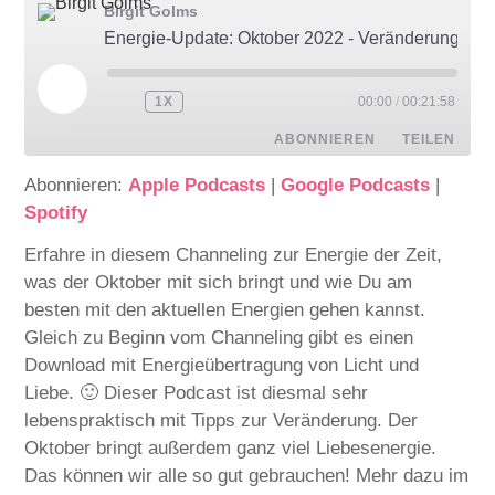
Birgit Golms
Energie-Update: Oktober 2022 - Veränderung - Liebe - mit Download
1X
00:00
/
00:21:58
ABONNIEREN
TEILEN
Abonnieren:
Apple Podcasts
|
Google Podcasts
|
TEILEN
Apple Podcasts
Google Podcasts
Spotify
Spotify
LINK
Erfahre in diesem Channeling zur Energie der Zeit,
RSS FEED
was der Oktober mit sich bringt und wie Du am
EMBED
besten mit den aktuellen Energien gehen kannst.
Gleich zu Beginn vom Channeling gibt es einen
Download mit Energieübertragung von Licht und
Liebe. 🙂 Dieser Podcast ist diesmal sehr
lebenspraktisch mit Tipps zur Veränderung. Der
Oktober bringt außerdem ganz viel Liebesenergie.
Das können wir alle so gut gebrauchen! Mehr dazu im