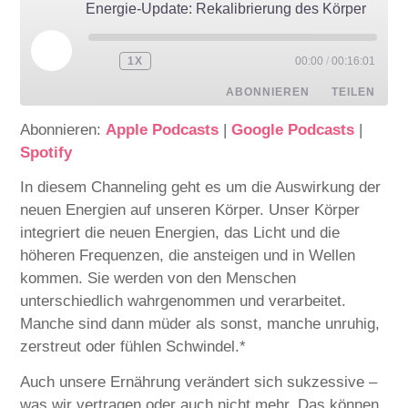
Energie-Update: Rekalibrierung des Körper
1X
00:00
/
00:16:01
ABONNIEREN
TEILEN
Abonnieren:
Apple Podcasts
|
Google Podcasts
|
TEILEN
Apple Podcasts
Google Podcasts
Spotify
Spotify
LINK
In diesem Channeling geht es um die Auswirkung der
RSS FEED
neuen Energien auf unseren Körper. Unser Körper
EMBED
integriert die neuen Energien, das Licht und die
höheren Frequenzen, die ansteigen und in Wellen
kommen. Sie werden von den Menschen
unterschiedlich wahrgenommen und verarbeitet.
Manche sind dann müder als sonst, manche unruhig,
zerstreut oder fühlen Schwindel.*
Auch unsere Ernährung verändert sich sukzessive –
was wir vertragen oder auch nicht mehr. Das können