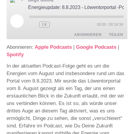
Energieupdate: 8.8.2023 - Löwentorportal -Podcast
1X
00:00
/
00:18:38
ABONNIEREN
TEILEN
Abonnieren:
Apple Podcasts
|
Google Podcasts
|
TEILEN
Apple Podcasts
Google Podcasts
Spotify
Spotify
LINK
In der aktuellen Podcast-Folge geht es um die
RSS FEED
Energien vom August und insbesondere rund um das
EMBED
Portal vom 8.8.2023. Mir wurde das Löwentorportal
vom 8. August gezeigt als ein Tag, der uns einen
erstaunlichen Blick in die Zukunft erlaubt, mit der wir
uns verbinden können. Es ist so, als würde unser
drittes Auge an diesem Tag aktiviert, was es uns
ermöglicht, Dinge zu sehen, die sonst „verschleiert“
sind. Erfahre im Podcast, wie Du Deine Zukunft
manifestieren kannst mithilfe der Energie vom