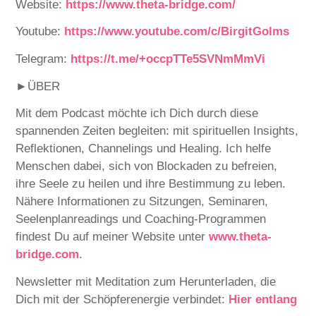
Website:
⁠⁠⁠⁠⁠⁠⁠⁠⁠⁠https://www.theta-bridge.com/⁠⁠⁠⁠⁠⁠⁠⁠⁠⁠
Youtube:
⁠⁠⁠⁠⁠⁠⁠⁠⁠⁠https://www.youtube.com/c/BirgitGolms⁠⁠⁠⁠⁠⁠⁠⁠⁠⁠
Telegram:
⁠⁠⁠⁠⁠https://t.me/+occpTTe5SVNmMmVi⁠⁠⁠⁠⁠
►ÜBER
Mit dem Podcast möchte ich Dich durch diese
spannenden Zeiten begleiten: mit spirituellen Insights,
Reflektionen, Channelings und Healing. Ich helfe
Menschen dabei, sich von Blockaden zu befreien,
ihre Seele zu heilen und ihre Bestimmung zu leben.
Nähere Informationen zu Sitzungen, Seminaren,
Seelenplanreadings und Coaching-Programmen
findest Du auf meiner Website unter
⁠⁠⁠⁠⁠⁠⁠⁠⁠www.theta-
bridge.com⁠⁠⁠⁠⁠⁠⁠⁠⁠
.
Newsletter mit Meditation zum Herunterladen, die
Dich mit der Schöpferenergie verbindet:
⁠⁠⁠⁠⁠⁠⁠⁠⁠Hier entlang⁠