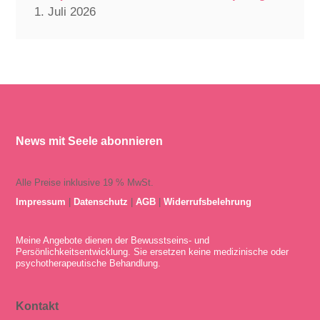
1. Juli 2026
News mit Seele abonnieren
Alle Preise inklusive 19 % MwSt.
Impressum
|
Datenschutz
|
AGB
|
Widerrufsbelehrung
Meine Angebote dienen der Bewusstseins- und
Persönlichkeitsentwicklung. Sie ersetzen keine medizinische oder
psychotherapeutische Behandlung.
Kontakt