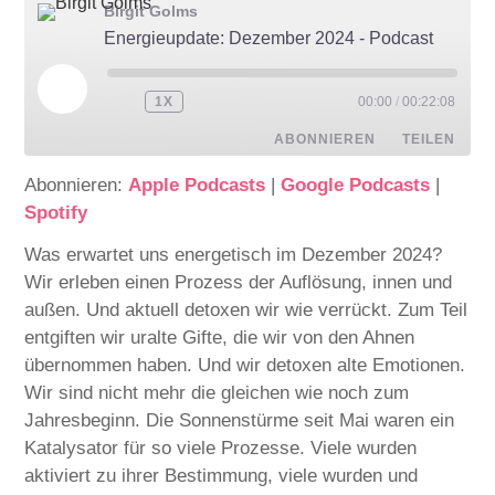
Birgit Golms
Energieupdate: Dezember 2024 - Podcast
1X
00:00
/
00:22:08
ABONNIEREN
TEILEN
Abonnieren:
Apple Podcasts
|
Google Podcasts
|
TEILEN
Apple Podcasts
Google Podcasts
Spotify
Spotify
LINK
Was erwartet uns energetisch im Dezember 2024?
RSS FEED
Wir erleben einen Prozess der Auflösung, innen und
EMBED
außen. Und aktuell detoxen wir wie verrückt. Zum Teil
entgiften wir uralte Gifte, die wir von den Ahnen
übernommen haben. Und wir detoxen alte Emotionen.
Wir sind nicht mehr die gleichen wie noch zum
Jahresbeginn. Die Sonnenstürme seit Mai waren ein
Katalysator für so viele Prozesse. Viele wurden
aktiviert zu ihrer Bestimmung, viele wurden und