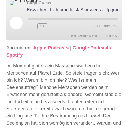
Birgit Golms
Erwachen: Lichtarbeiter & Starseeds - Upgrade vom Kosmos - Podcast
1X
00:00
/
00:41:42
ABONNIEREN
TEILEN
Abonnieren:
Apple Podcasts
|
Google Podcasts
|
TEILEN
Apple Podcasts
Google Podcasts
Spotify
Spotify
LINK
Im Moment gibt es ein Massenerwachen der
RSS FEED
Menschen auf Planet Erde. So viele fragen sich: Wer
EMBED
bin ich? Warum bin ich hier? Was ist mein
Seelenauftrag? Manche Menschen werden beim
Erwachen mehr gerüttelt als andere: Gemeint sind die
Lichtarbeiter und Starseeds. Lichterbeiter und
Starseeds, die bereits wach waren, erhielten gerade
ein Upgrade für ihre Bestimmung next Level. Der
Seelenplan hat sich womöglich verändert. Warum und