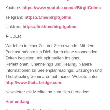
Youtube:
⁠⁠⁠⁠⁠⁠⁠⁠⁠⁠⁠⁠⁠⁠⁠⁠⁠⁠⁠⁠⁠⁠⁠⁠⁠⁠⁠⁠⁠⁠⁠⁠⁠⁠⁠⁠https://www.youtube.com/c/BirgitGolms⁠⁠⁠⁠⁠⁠⁠⁠⁠⁠⁠⁠⁠⁠⁠⁠⁠⁠⁠⁠⁠⁠⁠⁠⁠⁠⁠⁠⁠⁠⁠⁠⁠⁠⁠⁠
Telegram:⁠⁠⁠⁠⁠⁠⁠⁠⁠⁠⁠⁠⁠⁠⁠⁠⁠⁠⁠⁠⁠⁠⁠⁠
⁠https://t.me/birgitgolms⁠
Linktree:
⁠https://linktr.ee/birgitgolms⁠
►ÜBER
Wir leben in einer Zeit der Zeitenwende. Mit dem
Podcast möchte ich Dich durch diese spannenden
Zeiten begleiten: mit spirituellen Insights,
Reflektionen, Channelings und Healing. Nähere
Informationen zu Seelenplanreadings, Sitzungen und
ThetaHealing Seminaren auf meiner Website unter
http://www.theta-bridge.com⁠⁠⁠⁠⁠⁠⁠⁠⁠⁠⁠⁠⁠⁠⁠⁠⁠⁠⁠⁠⁠⁠⁠⁠⁠⁠⁠⁠⁠⁠⁠⁠⁠⁠⁠
.
Newsletter mit Meditation zum Herunterladen:
Hier entlang⁠⁠⁠⁠⁠⁠⁠⁠