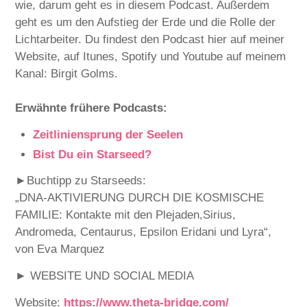
wie, darum geht es in diesem Podcast. Außerdem
geht es um den Aufstieg der Erde und die Rolle der
Lichtarbeiter. Du findest den Podcast hier auf meiner
Website, auf Itunes, Spotify und Youtube auf meinem
Kanal: Birgit Golms.
Erwähnte frühere Podcasts:
Zeitliniensprung der Seelen
Bist Du ein Starseed?
►Buchtipp zu Starseeds:
„DNA-AKTIVIERUNG DURCH DIE KOSMISCHE
FAMILIE: Kontakte mit den Plejaden,Sirius,
Andromeda, Centaurus, Epsilon Eridani und Lyra“,
von Eva Marquez
► WEBSITE UND SOCIAL MEDIA
Website:
⁠⁠⁠⁠⁠⁠⁠⁠⁠⁠⁠⁠⁠⁠⁠⁠⁠⁠⁠⁠⁠⁠⁠⁠⁠⁠⁠⁠⁠⁠⁠⁠⁠⁠⁠⁠https://www.theta-bridge.com/⁠⁠⁠⁠⁠⁠⁠⁠⁠⁠⁠⁠⁠⁠⁠⁠⁠⁠⁠⁠⁠⁠⁠⁠⁠⁠⁠⁠⁠⁠⁠⁠⁠⁠⁠⁠