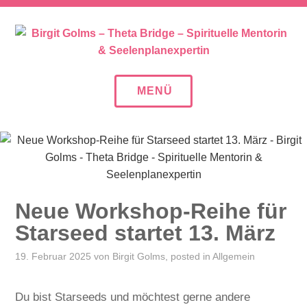
Zum
SEELENPLAN – SEELENPARTNER – SEELENAUFTR
Inhalt
springen
BIRGIT GOLMS – THETA
BRIDGE – SPIRITUELLE
MENÜ
MENTORIN &
SEELENPLANEXPERTIN
Neue Workshop-Reihe für
Starseed startet 13. März
19. Februar 2025
von
Birgit Golms
, posted in
Allgemein
Du bist Starseeds und möchtest gerne andere