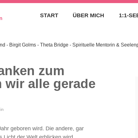
– SEELENAUFTRAG
START
ÜBER MICH
1:1-S
BIRGIT GOLMS – TH
SPIRITUELLE MENT
SEELENPLANEXPER
danken zum
 wir alle gerade
in
Jahr geboren wird. Die andere, gar
 Licht der Welt erblicken wird.