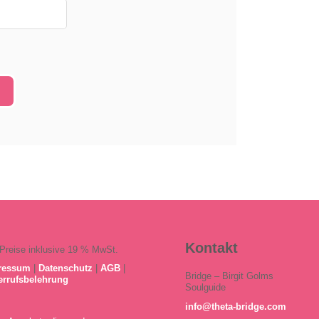
Kontakt
 Preise inklusive 19 % MwSt.
ressum
|
Datenschutz
|
AGB
|
Bridge – Birgit Golms
errufsbelehrung
Soulguide
info@theta-bridge.com