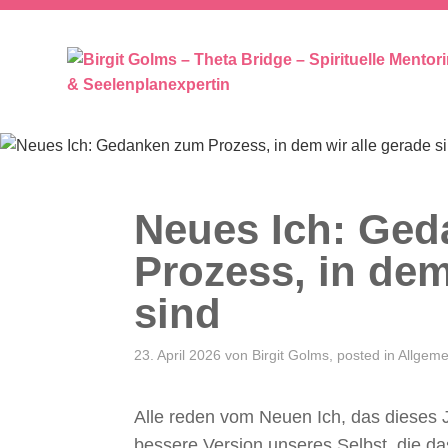
SEELENPLAN – SEELENPARTNER 
Neues Ich: Ge
Prozess, in dem
sind
23. April 2026
von
Birgit Golms
, posted in
Allgeme
Alle reden vom Neuen Ich, das dieses 
bessere Version unseres Selbst, die das