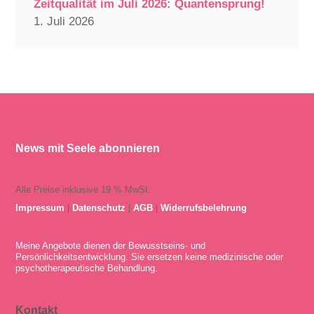
Zeitqualität im Juli 2026: Quantensprung!
1. Juli 2026
News mit Seele abonnieren
Alle Preise inklusive 19 % MwSt.
Impressum
|
Datenschutz
|
AGB
|
Widerrufsbelehrung
Meine Angebote dienen der Bewusstseins- und
Persönlichkeitsentwicklung. Sie ersetzen keine medizinische oder
psychotherapeutische Behandlung.
Kontakt