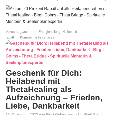
Verschlagwortet mit
,
,
Energieheilung
Heilabend
rabatt
Kommentar hinterlassen
Geschenk für Dich:
Heilabend mit
ThetaHealing als
Aufzeichnung – Frieden,
Liebe, Dankbarkeit
13. Dezember 2023
von
Birgit Golms
, posted in
Birgit Golms
,