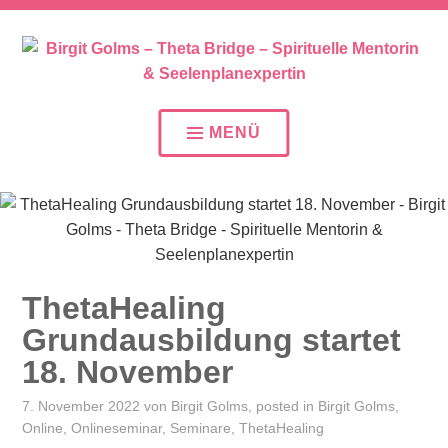
SEELENPLAN – SEELENPARTNER – SEELENAUFTR
BIRGIT GOLMS – THETA
BRIDGE – SPIRITUELLE
MENÜ
MENTORIN &
SEELENPLANEXPERTIN
ThetaHealing
Grundausbildung startet
18. November
7. November 2022
von
Birgit Golms
, posted in
Birgit Golms
,
Online
,
Onlineseminar
,
Seminare
,
ThetaHealing