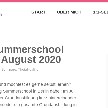
– SEELENAUFTRAG
START
ÜBER MICH
1:1-S
BIRGIT GOLMS – TH
SPIRITUELLE MENT
SEELENPLANEXPER
Summerschool
d August 2020
,
Seminare
,
ThetaHealing
 und möchtest es gerne selbst lernen?
 Summerschool in Berlin dabei: Im Juli
der Grundausbildung kurz hintereinander.
en oder die gesamte Grundausbildung in