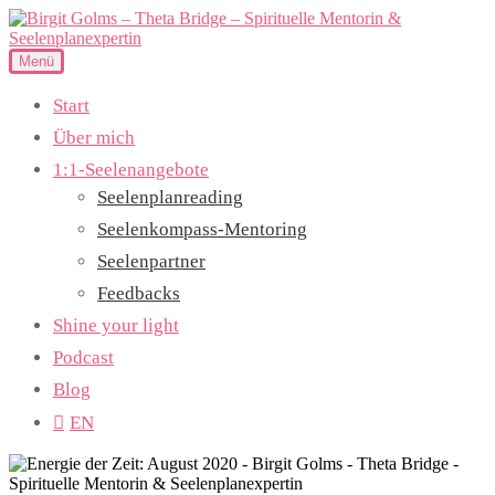
Zum
Inhalt
Seelenplan – Seelenpartner – Seelenauftrag
springen
Menü
Birgit Golms – Theta Bridge – Spirituelle Mentorin &
Start
Seelenplanexpertin
Über mich
1:1-Seelenangebote
Seelenplanreading
Seelenkompass-Mentoring
Seelenpartner
Feedbacks
Shine your light
Podcast
Blog
EN