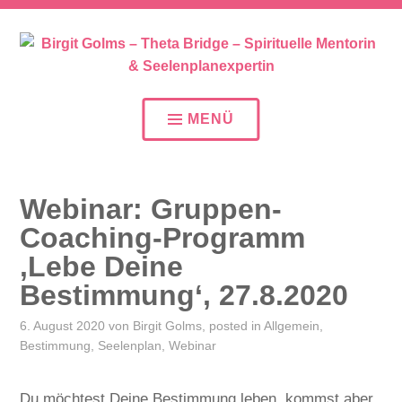
SEELENPLAN – SEELENPARTNER – SEELENAUFTR
BIRGIT GOLMS – THETA
BRIDGE – SPIRITUELLE
MENÜ
MENTORIN &
SEELENPLANEXPERTIN
Webinar: Gruppen-
Coaching-Programm
‚Lebe Deine
Bestimmung‘, 27.8.2020
6. August 2020
von
Birgit Golms
, posted in
Allgemein
,
Bestimmung
,
Seelenplan
,
Webinar
Du möchtest Deine Bestimmung leben, kommst aber