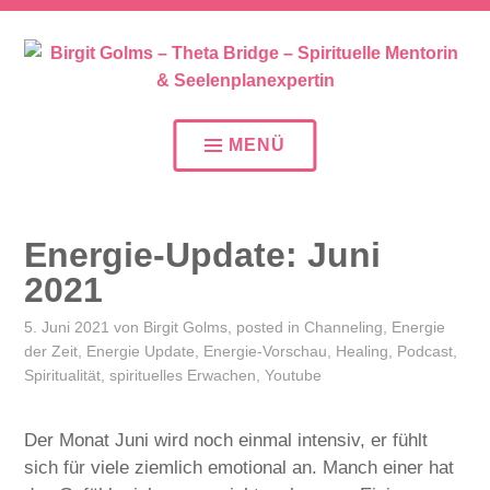
SEELENPLAN – SEELENPARTNER – SEELENAUFTR
BIRGIT GOLMS – THETA
BRIDGE – SPIRITUELLE
MENÜ
MENTORIN &
SEELENPLANEXPERTIN
Energie-Update: Juni
2021
5. Juni 2021
von
Birgit Golms
, posted in
Channeling
,
Energie
der Zeit
,
Energie Update
,
Energie-Vorschau
,
Healing
,
Podcast
,
Spiritualität
,
spirituelles Erwachen
,
Youtube
Der Monat Juni wird noch einmal intensiv, er fühlt
sich für viele ziemlich emotional an. Manch einer hat