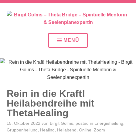
SEELENPLAN – SEELENPARTNER – SEELENAUFTR
BIRGIT GOLMS – THETA
BRIDGE – SPIRITUELLE
MENÜ
MENTORIN &
SEELENPLANEXPERTIN
Rein in die Kraft!
Heilabendreihe mit
ThetaHealing
15. Oktober 2022
von
Birgit Golms
, posted in
Energieheilung
,
Gruppenheilung
,
Healing
,
Heilabend
,
Online
,
Zoom