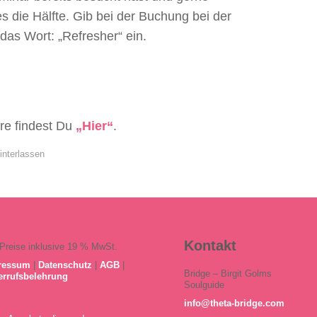
 die Hälfte. Gib bei der Buchung bei der
das Wort: „Refresher“ ein.
re findest Du
„Hier“
.
nterlassen
Kontakt
 Preise inklusive 19 % MwSt.
ressum
|
Datenschutz
|
AGB
|
Bridge – Birgit Golms
errufsbelehrung
Soulguide
info@theta-bridge.com