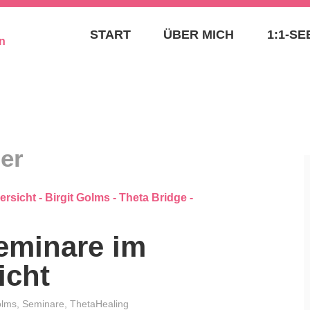
– SEELENAUFTRAG
START
ÜBER MICH
1:1-S
BIRGIT GOLMS – TH
SPIRITUELLE MENT
SEELENPLANEXPER
er
eminare im
icht
olms
,
Seminare
,
ThetaHealing