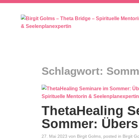
SEELENPLAN – SEELENPARTNER 
Schlagwort:
Somm
ThetaHealing S
Sommer: Übers
27. Mai 2023
von
Birgit Golms
, posted in
Birgit G