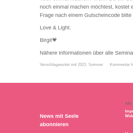
noch einmal machen möchtest, kostet es
Frage nach einem Gutscheincode bitte 
Love & Light.
Birgit💗
Nähere Informationen über alle Semina
Verschlagwortet mit
,
2023
Sommer
Kommentar hi
Alle
Imp
News mit Seele
Wid
abonnieren