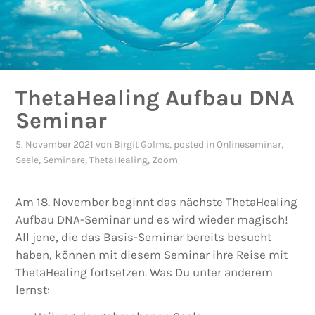
ThetaHealing Aufbau DNA
Seminar
5. November 2021
von
Birgit Golms
, posted in
Onlineseminar
,
Seele
,
Seminare
,
ThetaHealing
,
Zoom
Am 18. November beginnt das nächste ThetaHealing
Aufbau DNA-Seminar und es wird wieder magisch!
All jene, die das Basis-Seminar bereits besucht
haben, können mit diesem Seminar ihre Reise mit
ThetaHealing fortsetzen. Was Du unter anderem
lernst: