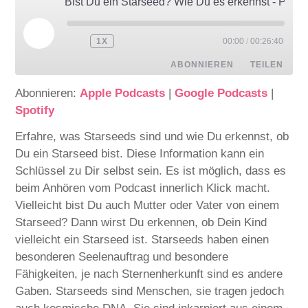
Bist Du ein Starseed? Wie Du es erkennst - Podcast
1X
00:00
/
00:26:40
ABONNIEREN
TEILEN
Abonnieren:
Apple Podcasts
|
Google Podcasts
|
TEILEN
Apple Podcasts
Google Podcasts
Spotify
Spotify
LINK
Erfahre, was Starseeds sind und wie Du erkennst, ob
RSS FEED
Du ein Starseed bist. Diese Information kann ein
EMBED
Schlüssel zu Dir selbst sein. Es ist möglich, dass es
beim Anhören vom Podcast innerlich Klick macht.
Vielleicht bist Du auch Mutter oder Vater von einem
Starseed? Dann wirst Du erkennen, ob Dein Kind
vielleicht ein Starseed ist. Starseeds haben einen
besonderen Seelenauftrag und besondere
Fähigkeiten, je nach Sternenherkunft sind es andere
Gaben. Starseeds sind Menschen, sie tragen jedoch