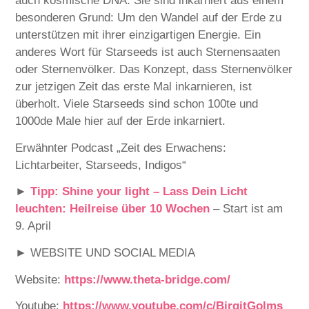
auch kosmische DNA. Sie sind inkarniert aus einem
besonderen Grund: Um den Wandel auf der Erde zu
unterstützen mit ihrer einzigartigen Energie. Ein
anderes Wort für Starseeds ist auch Sternensaaten
oder Sternenvölker. Das Konzept, dass Sternenvölker
zur jetzigen Zeit das erste Mal inkarnieren, ist
überholt. Viele Starseeds sind schon 100te und
1000de Male hier auf der Erde inkarniert.
Erwähnter Podcast „Zeit des Erwachens:
Lichtarbeiter, Starseeds, Indigos“
►
⁠Tipp: Shine your light – Lass Dein Licht
leuchten: Heilreise über 10 Wochen ⁠⁠
– Start ist am
9. April
► WEBSITE UND SOCIAL MEDIA
Website:
⁠⁠⁠⁠⁠⁠⁠⁠⁠⁠⁠⁠⁠⁠⁠⁠⁠⁠⁠⁠⁠⁠⁠⁠⁠https://www.theta-bridge.com/⁠⁠⁠⁠⁠⁠⁠⁠⁠⁠⁠⁠⁠⁠⁠⁠⁠⁠⁠⁠⁠⁠⁠⁠⁠
Youtube:
⁠⁠⁠⁠⁠⁠⁠⁠⁠⁠⁠⁠⁠⁠⁠⁠⁠⁠⁠⁠⁠⁠⁠⁠⁠https://www.youtube.com/c/BirgitGolms⁠⁠⁠⁠⁠⁠⁠⁠⁠⁠⁠⁠⁠⁠⁠⁠⁠⁠⁠⁠⁠⁠⁠⁠⁠