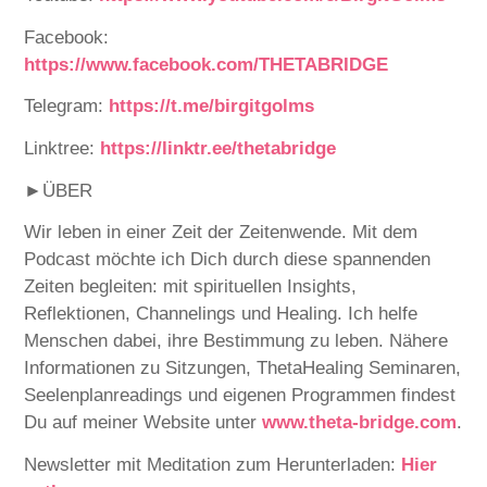
Facebook:
⁠⁠⁠⁠⁠⁠⁠⁠⁠⁠⁠⁠⁠⁠⁠https://www.facebook.com/THETABRIDGE⁠⁠⁠⁠⁠⁠⁠⁠⁠⁠⁠⁠⁠⁠⁠
Telegram:
⁠⁠⁠⁠⁠⁠⁠⁠⁠⁠⁠⁠⁠⁠
https://t.me/birgitgolms⁠⁠⁠⁠⁠⁠⁠⁠⁠⁠⁠⁠⁠⁠
Linktree:
⁠⁠⁠⁠⁠⁠⁠⁠⁠⁠⁠⁠⁠⁠https://linktr.ee/thetabridge⁠⁠⁠⁠⁠⁠⁠⁠⁠⁠⁠⁠⁠⁠
►ÜBER
Wir leben in einer Zeit der Zeitenwende. Mit dem
Podcast möchte ich Dich durch diese spannenden
Zeiten begleiten: mit spirituellen Insights,
Reflektionen, Channelings und Healing. Ich helfe
Menschen dabei, ihre Bestimmung zu leben. Nähere
Informationen zu Sitzungen, ThetaHealing Seminaren,
Seelenplanreadings und eigenen Programmen findest
Du auf meiner Website unter
⁠⁠⁠⁠⁠⁠⁠⁠⁠⁠⁠⁠⁠⁠⁠⁠⁠⁠⁠⁠⁠⁠⁠⁠www.theta-bridge.com⁠⁠⁠⁠⁠⁠⁠⁠⁠⁠⁠⁠⁠⁠⁠⁠⁠⁠⁠⁠⁠⁠⁠⁠
.
Newsletter mit Meditation zum Herunterladen:
⁠⁠⁠⁠⁠⁠⁠⁠⁠⁠⁠⁠⁠⁠⁠⁠⁠⁠⁠⁠⁠⁠⁠⁠Hier