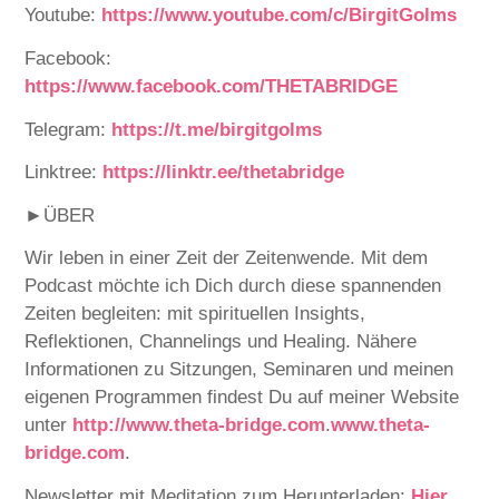
Youtube:
⁠⁠⁠⁠⁠⁠⁠⁠⁠⁠⁠⁠⁠⁠⁠⁠⁠⁠⁠⁠⁠⁠⁠⁠⁠⁠⁠https://www.youtube.com/c/BirgitGolms⁠⁠⁠⁠⁠⁠⁠⁠⁠⁠⁠⁠⁠⁠⁠⁠⁠⁠⁠⁠⁠⁠⁠⁠⁠⁠⁠
Facebook:
⁠⁠⁠⁠⁠⁠⁠⁠⁠⁠⁠⁠⁠⁠⁠⁠⁠https://www.facebook.com/THETABRIDGE⁠⁠⁠⁠⁠⁠⁠⁠⁠⁠⁠⁠⁠⁠⁠⁠⁠
Telegram:
⁠⁠⁠⁠⁠⁠⁠⁠⁠⁠⁠⁠⁠⁠⁠⁠
https://t.me/birgitgolms⁠⁠⁠⁠⁠⁠⁠⁠⁠⁠⁠⁠⁠⁠⁠⁠
Linktree:
⁠⁠⁠⁠⁠⁠⁠⁠⁠⁠⁠⁠⁠⁠⁠⁠https://linktr.ee/thetabridge⁠⁠⁠⁠⁠⁠⁠⁠⁠⁠⁠⁠⁠⁠⁠⁠
►ÜBER
Wir leben in einer Zeit der Zeitenwende. Mit dem
Podcast möchte ich Dich durch diese spannenden
Zeiten begleiten: mit spirituellen Insights,
Reflektionen, Channelings und Healing. Nähere
Informationen zu Sitzungen, Seminaren und meinen
eigenen Programmen findest Du auf meiner Website
unter
http://www.theta-bridge.com⁠⁠⁠⁠⁠⁠⁠⁠⁠⁠
.
⁠⁠⁠⁠⁠⁠⁠⁠⁠⁠⁠⁠⁠⁠⁠⁠⁠⁠⁠⁠⁠⁠⁠⁠⁠⁠www.theta-
bridge.com⁠⁠⁠⁠⁠⁠⁠⁠⁠⁠⁠⁠⁠⁠⁠⁠⁠⁠⁠⁠⁠⁠⁠⁠⁠⁠
.
Newsletter mit Meditation zum Herunterladen:
⁠⁠⁠⁠⁠⁠⁠⁠⁠⁠⁠⁠⁠⁠⁠⁠⁠⁠⁠⁠⁠⁠⁠⁠⁠⁠Hier