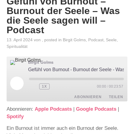
Gefühl von Burnout –
Burnout der Seele – Was
die Seele sagen will –
Podcast
13. April 2024
von
, posted in
Birgit Golms
,
Podcast
,
Seele
,
Spiritualität
Birgit Golms
Gefühl von Burnout - Burnout der Seele - Was die Seele sagen will - Podcast
1X
00:00
/
00:23:57
ABONNIEREN
TEILEN
Abonnieren:
Apple Podcasts
|
Google Podcasts
|
TEILEN
Apple Podcasts
Google Podcasts
Spotify
Spotify
LINK
Ein Burnout ist immer auch ein Burnout der Seele.
RSS FEED